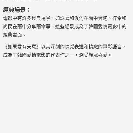
經典場景：
電影中有許多經典場景，如珠喜和俊河在雨中奔跑、梓希和
尚民在雨中分享雨傘等，這些場景成為了韓國愛情電影中的
經典畫面。
《如果愛有天意》以其深刻的情感表達和精緻的電影語言，
成為了韓國愛情電影的代表作之一，深受觀眾喜愛。