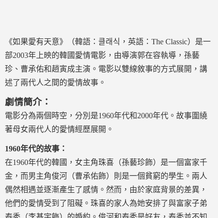
《如果愛有天意》（韓語：클래식，英語：The Classic）是一
部2003年上映的韓國愛情電影，由導演郭在容執導，孫藝
珍、曹承佑和趙寅成主演。電影以雙線敘事的方式展開，講
述了兩代人之間的愛情故事。
劇情簡介：
電影分為兩個時空，分別是1960年代和2000年代。故事圍繞
著母女兩代人的愛情經歷展開。
1960年代的故事：
在1960年代的韓國，女主角珠喜（孫藝珍飾）是一個富家千
金，而男主角俊河（曹承佑飾）則是一個貧窮的學生。兩人
偶然相遇並逐漸產生了感情。然而，由於家庭背景的差異，
他們的愛情受到了阻礙。珠喜的家人為她安排了與富家子弟
泰秀（李基宇飾）的婚約。俊河和泰秀是好友，泰秀並不知