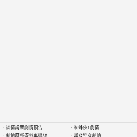
·
談情說案劇情預告
·
蜘蛛俠1劇情
·
劇情麻將遊戲單機版
·
峰女壁女劇情