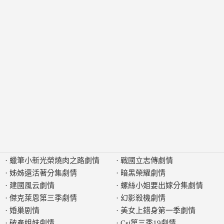
·
蠟筆小新光榮燒肉之路劇情
·
戰國立志傳劇情
·
姊姊還活著分集劇情
·
暗黑榮耀劇情
·
建國風云劇情
·
螺絲小姐要出嫁分集劇情
·
傑克萊恩第三季劇情
·
幻影殺機劇情
·
婚巢剧情
·
美女上錯身第一季劇情
·
破產姐妹劇情
·
Csi第三季19劇情