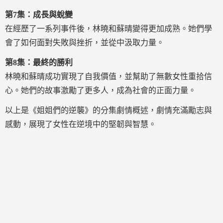
第7集：成長與蛻變
在經歷了一系列事件後，林曉和蘇晴變得更加成熟。她們學
會了如何面對失敗與挫折，並從中汲取力量。
第8集：最終的勝利
林曉和蘇晴成功實現了自我價值，並幫助了無數女性重拾信
心。她們的故事激勵了更多人，成為社會的正面力量。
以上是《姐姐們的逆襲》的分集劇情概述，劇情充滿勵志與
感動，展現了女性在逆境中的堅韌與智慧。