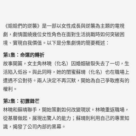
《姐姐們的逆襲》是一部以女性成長與逆襲為主題的電視
劇，劇情圍繞幾位女性角色在面對生活挑戰時如何突破困
境、實現自我價值。以下是分集劇情的簡要概述：
第1集：命運的轉折
故事開篇，女主角林曉（化名）因婚姻破裂失去了一切，生
活陷入低谷。與此同時，她的閨蜜蘇晴（化名）也在職場上
遭遇不公對待。兩人決定不再沉默，開始為自己爭取應有的
權利。
第2集：初露鋒芒
林曉和蘇晴聯手，開始策劃如何改變現狀。林曉重返職場，
從基層做起，展現出驚人的能力；蘇晴則利用自己的專業知
識，揭發了公司內部的黑幕。