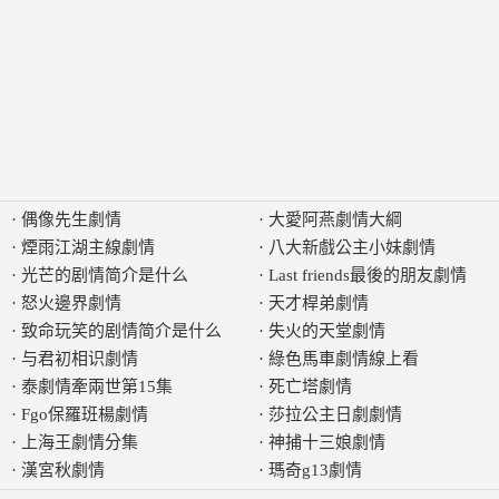
·
偶像先生劇情
·
大愛阿燕劇情大綱
·
煙雨江湖主線劇情
·
八大新戲公主小妹劇情
·
光芒的剧情简介是什么
·
Last friends最後的朋友劇情
·
怒火邊界劇情
·
天才桿弟劇情
·
致命玩笑的剧情简介是什么
·
失火的天堂劇情
·
与君初相识劇情
·
綠色馬車劇情線上看
·
泰劇情牽兩世第15集
·
死亡塔劇情
·
Fgo保羅班楊劇情
·
莎拉公主日劇劇情
·
上海王劇情分集
·
神捕十三娘劇情
·
漢宮秋劇情
·
瑪奇g13劇情