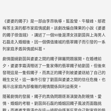
《婆婆的鐲子》是一部由李昂執導，藍盈瑩、牛駿峰、鄔君
梅等主演的都市家庭情感劇。該劇改編自陳果的小說《婆婆
的鐲子很值錢》，講述了一個90後滬漂女孩劉茵與上海男人
石磊走入婚姻後，因一個價值連城的翡翠鐲子而引發的一系
列家庭矛盾與情感糾葛。
劇情圍繞劉茵與婆婆之間的鐲子歸屬問題展開。在婚禮前
夕，婆婆李霜清贈送了一隻家傳的翡翠鐲子給劉茵，但後來
發現這是一隻假鐲子，而真正的鐲子則被婆婆送給了自己的
親生女兒。這一事件引發了劉茵與婆婆之間的信任危機，也
揭示出家庭內部複雜的親情關係與利益衝突。
隨著劇情的發展，鐲子的真偽問題逐漸演變為對親情、愛
情、婚姻的考驗。劉茵與石磊的婚姻因鐲子風波而面臨挑
戰，而婆婆李霜清也在這一過程中逐漸反思自己對家庭的態