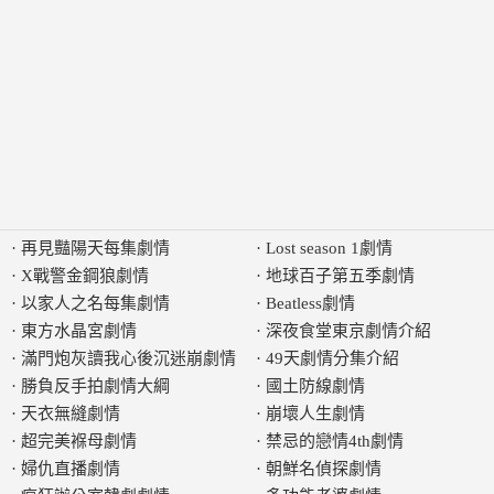
·
再見豔陽天每集劇情
·
Lost season 1劇情
·
X戰警金鋼狼劇情
·
地球百子第五季劇情
·
以家人之名每集劇情
·
Beatless劇情
·
東方水晶宮劇情
·
深夜食堂東京劇情介紹
·
滿門炮灰讀我心後沉迷崩劇情
·
49天劇情分集介紹
·
勝負反手拍劇情大綱
·
國土防線劇情
·
天衣無縫劇情
·
崩壞人生劇情
·
超完美褓母劇情
·
禁忌的戀情4th劇情
·
婦仇直播劇情
·
朝鮮名偵探劇情