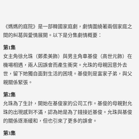
《媽媽的庭院》是一部韓國家庭劇，劇情圍繞著兩個家庭之
間的糾葛與愛情展開。以下是分集劇情概要：
第1集
女主角徐允珠（鄭柔美飾）與男主角車基俊（高世元飾）在
機場相遇，兩人因誤會而產生衝突。允珠的母親因意外去
世，留下她獨自面對生活的困境。基俊則是富家子弟，與父
親關係緊張。
第2集
允珠為了生計，開始在基俊家的公司工作。基俊的母親對允
珠的出現感到不滿，認為她是為了錢接近基俊。允珠與基俊
的關係逐漸緩和，但也引來了更多的誤會。
第3集