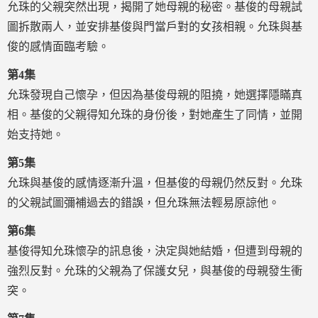
允珠的父親突然出現，揭開了她母親的秘密。基俊的母親試
圖拆散兩人，並安排基俊與門當戶對的女孩相親。允珠與基
俊的感情面臨考驗。
第4集
允珠發現自己懷孕，但因為基俊母親的阻撓，她選擇隱瞞真
相。基俊的父親得知允珠的身份後，對她產生了同情，並開
始支持她。
第5集
允珠與基俊的感情逐漸升溫，但基俊的母親仍然反對。允珠
的父親試圖彌補過去的錯誤，但允珠無法輕易原諒他。
第6集
基俊得知允珠懷孕的訊息後，決定與她結婚，但遭到母親的
強烈反對。允珠的父親為了保護女兒，與基俊的母親發生衝
突。