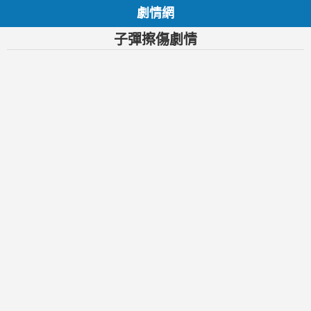
劇情網
子彈擦傷劇情