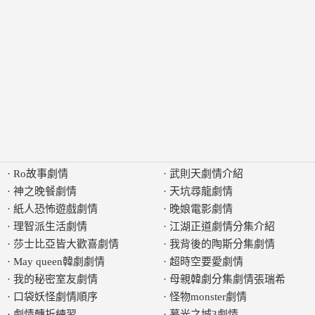
·
Ro故事劇情
·
武則天劇情介紹
·
神之晚餐劇情
·
天坑尋龍劇情
·
紙人恐怖遊戲劇情
·
晚娘電影劇情
·
理智派生活劇情
·
江湖正道劇情分集介紹
·
莎士比亞皆大歡喜劇情
·
我背後的陶斯分集劇情
·
May queen韓劇劇情
·
超時空要愛劇情
·
我的秘密室友劇情
·
母親韓劇分集劇情張瑞希
·
口袋妖怪劇情順序
·
怪物monster劇情
·
劇情轉折練習
·
暮光之城3劇情