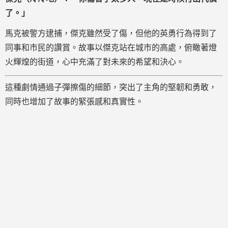
了。」
馬克被警方逮捕，傑克雖然受了傷，但他的英勇行為得到了
同事和市民的讚賞。故事以傑克站在城市的高處，俯瞰著燈
火輝煌的街道，心中充滿了對未來的希望和決心。
這種劇情通過子彈擦傷的細節，突出了主角的堅韌和勇敢，
同時也增加了故事的緊張感和真實性。