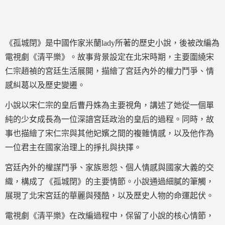
《孤城閉》是中國作家米蘭lady所著的歷史小說，後被改編為
電視劇《清平樂》。故事背景設定在北宋時期，主要圍繞宋
仁宗趙禎的宮廷生活展開，描繪了宮廷內外的權力鬥爭、情
感糾葛以及歷史變遷。
小說以宋仁宗的皇后曹丹姝為主要視角，講述了她從一個單
純的少女成長為一位深諳宮廷政治的皇后的過程。同時，故
事也描繪了宋仁宗與其他妃嬪之間的複雜情感，以及他作為
一位君主在國家治理上的掙扎與抉擇。
宮廷內外的權謀鬥爭、家族恩怨、個人情感與國家大義的交
織，構成了《孤城閉》的主要情節。小說通過細膩的筆觸，
展現了北宋宮廷的華麗與殘酷，以及歷史人物的命運起伏。
電視劇《清平樂》在改編過程中，保留了小說的核心情節，