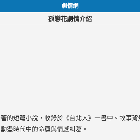
劇情網
孤戀花劇情介紹
的短篇小說，收錄於《台北人》一書中。故事背景設定
在動盪時代中的命運與情感糾葛。