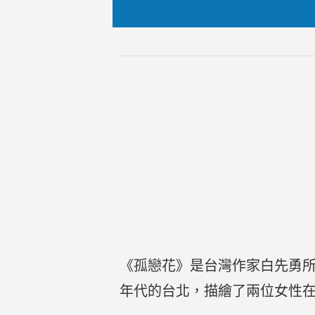
《孤戀花》是台灣作家白先勇所著
年代的台北，描繪了兩位女性