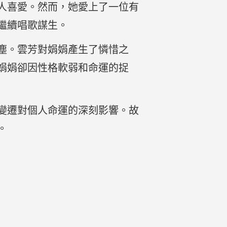
人喜愛。然而，她愛上了一位有
繼續唱歌謀生。
塵。雲芳對娟娟產生了憐惜之
娟娟卻因性格軟弱和命運的捉
變遷對個人命運的深刻影響。故
。