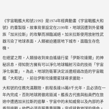
《宇宙戰艦大和號2199》是1974年經典動畫《宇宙戰艦大和
號》的重製版，故事背景設定在2199年，地球因遭到外星種
族「加米拉斯」的攻擊而瀕臨滅絕。加米拉斯使用放射性武
器污染了地球表面，人類被迫遷居地下城市，面臨生存危
機。
在絕望之際，人類接收到來自遙遠行星「伊斯坎達爾」的神
秘訊息，得知對方擁有可以淨化地球輻射污染的技術「宇宙
淨化裝置」。為此，地球防衛軍決定派遣經過改造的宇宙戰
艦「大和號」，前往伊斯坎達爾星球尋求援助。
大和號的任務充滿艱險，航程長達16萬8千光年，且必須在一
年內完成，否則地球將徹底毀滅。艦長古代進與船員們在旅
途中遭遇加米拉斯的追擊、宇宙中的未知威脅以及內部的矛
盾與挑戰。他們必須克服重重困難，完成拯救地球的使命。