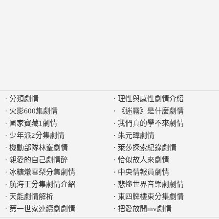
·
分類劇情
·
理性與感性劇情介紹
·
火影600集劇情
·
《迷霧》是什麼劇情
·
國家寶藏1劇情
·
我們真的學不來劇情
·
少年派2分集劇情
·
朱元璋劇情
·
機動部隊林峯劇情
·
萊莎探索紀錄劇情
·
親愛的自己劇情醉
·
恰似故人來劇情
·
冰糖燉雪梨分集劇情
·
中央情報員劇情
·
航海王分集劇情介紹
·
悲慘世界音樂劇劇情
·
天能劇情解析
·
東四牌樓東分集劇情
·
第一世家連續劇劇情
·
把愛放開mv劇情