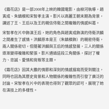
《霜花店》是一部2008年上映的韓國電影，由柳河執導，趙
寅成、朱鎮模和宋智孝主演。影片以高麗王朝末期為背景，
講述了王、王后以及王的親信侍衛之間複雜的情感糾葛。
宋智孝在片中飾演王后，她的角色與趙寅成飾演的侍衛洪麟
之間產生了感情。洪麟原本是王（朱鎮模飾）的親密侍衛，
兩人關係密切，但隨著洪麟與王后的情感發展，三人的關係
逐漸變得複雜和緊張。影片通過這段三角關係，探討了權
力、忠誠、愛情和背叛等主題。
《霜花店》因其大膽的情節和深刻的情感描寫而受到關注，
同時也因為其歷史背景和人物關係的複雜性而引發了廣泛的
討論。宋智孝在片中的表現也得到了觀眾的認可，展現了她
在演技上的多樣性。