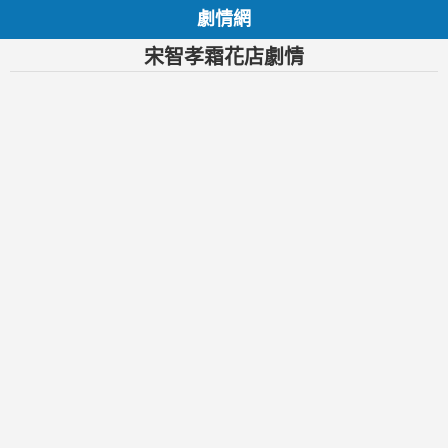
劇情網
宋智孝霜花店劇情