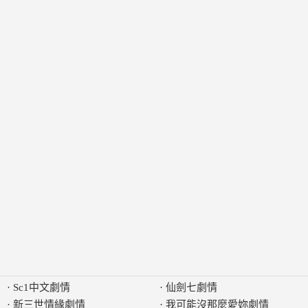
·
Sc1中文劇情
·
仙劍七劇情
·
新三世情緣劇情
·
我可能沒那麼愛妳劇情