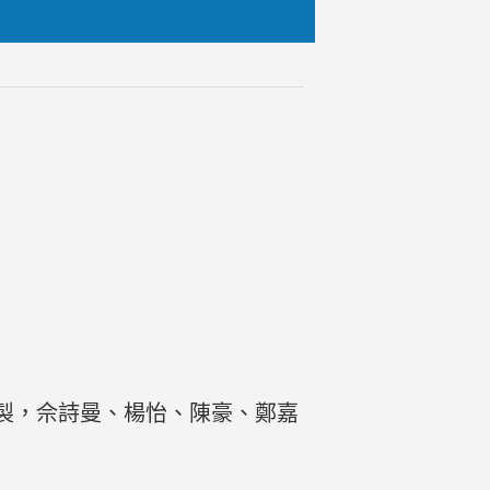
製，佘詩曼、楊怡、陳豪、鄭嘉