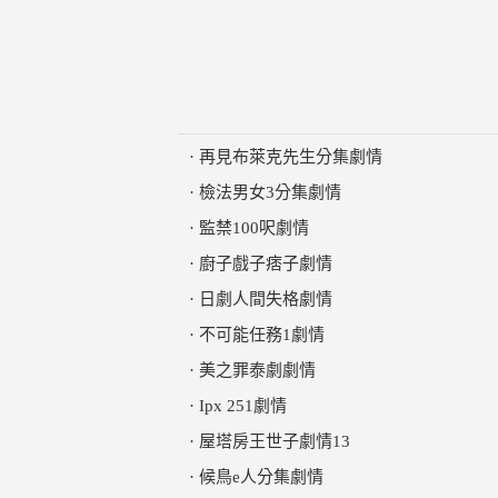
·
再見布萊克先生分集劇情
·
檢法男女3分集劇情
·
監禁100呎劇情
·
廚子戲子痞子劇情
·
日劇人間失格劇情
·
不可能任務1劇情
·
美之罪泰劇劇情
·
Ipx 251劇情
·
屋塔房王世子劇情13
·
候鳥e人分集劇情