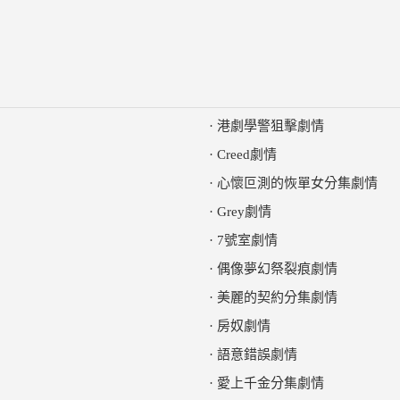
·
港劇學警狙擊劇情
·
Creed劇情
·
心懷叵測的恢單女分集劇情
·
Grey劇情
·
7號室劇情
·
偶像夢幻祭裂痕劇情
·
美麗的契約分集劇情
·
房奴劇情
·
語意錯誤劇情
·
愛上千金分集劇情