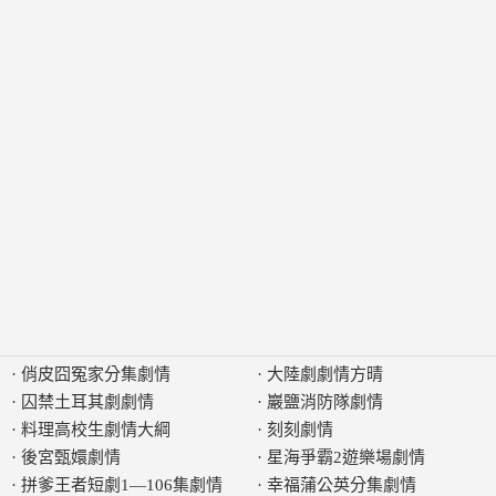
·
俏皮囧冤家分集劇情
·
大陸劇劇情方晴
·
囚禁土耳其劇劇情
·
巖鹽消防隊劇情
·
料理高校生劇情大綱
·
刻刻劇情
·
後宮甄嬛劇情
·
星海爭霸2遊樂場劇情
·
拼爹王者短劇1—106集劇情
·
幸福蒲公英分集劇情