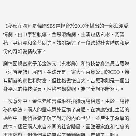
《秘密花園》是韓國SBS電視台於2010年播出的一部浪漫愛
情劇，由申宇哲執導，金恩淑編劇，主演包括玄彬、河智
苑、尹尚賢和金莎朗等。該劇講述了一段跨越社會階層和身
份的奇幻愛情故事。
劇情圍繞富家子弟金洙元（玄彬飾）和特技替身演員吉羅琳
（河智苑飾）展開。金洙元是一家大型百貨公司的CEO，擁
有顯赫的家世和財富，但性格傲慢自大。吉羅琳則是一個出
身平凡的特技演員，性格堅韌樂觀，為了夢想不斷努力。
一次意外中，金洙元和吉羅琳在拍攝現場相遇。由於一場神
秘的魔法，兩人的靈魂意外互換了身體。在適應彼此生活的
過程中，他們逐漸了解了對方的內心世界，並產生了深厚的
感情。儘管兩人來自不同的社會階層，面臨著家庭和社會的
重重阻礙，但他們最終克服了種種困難，走到了一起。