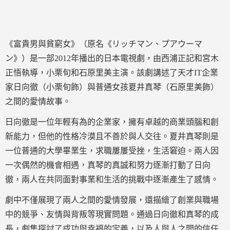
《富貴男與貧窮女》（原名《リッチマン、プアウーマ
ン》）是一部2012年播出的日本電視劇，由西浦正記和宮木
正悟執導，小栗旬和石原里美主演。該劇講述了天才IT企業
家日向徹（小栗旬飾）與普通女孩夏井真琴（石原里美飾）
之間的愛情故事。
日向徹是一位年輕有為的企業家，擁有卓越的商業頭腦和創
新能力，但他的性格冷漠且不善於與人交往。夏井真琴則是
一位普通的大學畢業生，求職屢屢受挫，生活窘迫。兩人因
一次偶然的機會相遇，真琴的真誠和努力逐漸打動了日向
徹，兩人在共同面對事業和生活的挑戰中逐漸產生了感情。
劇中不僅展現了兩人之間的愛情發展，還描繪了創業與職場
中的競爭、友情與背叛等現實問題。通過日向徹和真琴的成
長，劇集探討了成功與幸福的定義，以及人與人之間的信任