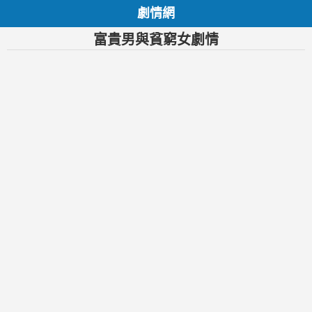
劇情網
富貴男與貧窮女劇情