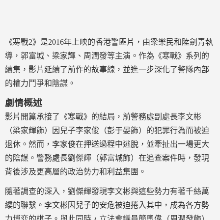
《寒戰2》是2016年上映的香港警匪片，由梁樂民和陸劍青執
導，郭富城、梁家輝、周潤發等主演。作為《寒戰》系列的
續集，影片延續了前作的故事線，並進一步深化了警隊內部
的權力鬥爭和陰謀。
劇情概述
影片開篇承接了《寒戰》的結局，前警務處副處長李文彬
（梁家輝飾）因兒子李家俊（彭于晏飾）的犯罪行為而被迫
退休。然而，李家俊在押送過程中逃脫，並牽扯出一場更大
的陰謀。警務處長劉傑輝（郭富城飾）在追查案件時，發現
背後涉及更高層的政治勢力和利益集團。
隨著調查的深入，劉傑輝發現李文彬與這些勢力有著千絲萬
縷的聯繫。李文彬因兒子的安危被迫捲入其中，成為各方勢
力博弈的棋子。與此同時，立法會議員簡奧偉（周潤發飾）