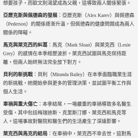
想要孩子，而歐文則渴望成為父親，這導致兩人關係緊張。
亞歷克斯與佩德森的發展
：亞歷克斯（Alex Karev）與佩德森
（Pederson）的關係逐漸升溫，但佩德森的健康問題成為兩人
關係的障礙。
馬克與萊克西的糾葛
：馬克（Mark Sloan）與萊克西（Lexie
Grey）的感情在本季經歷波折。萊克西試圖與馬克保持距
離，但兩人始終無法完全放下對方。
貝利的新挑戰
：貝利（Miranda Bailey）在本季面臨職業生涯
的新挑戰，她開始參與更多的管理決策，並試圖平衡工作與
個人生活。
車禍與重大傷亡
：本季結尾，一場嚴重的車禍導致多名醫生
受傷，其中包括梅瑞迪斯、克里斯汀娜、萊克西和馬克等
人。這場事故對醫院和醫生們的生活產生了深遠影響。
萊克西與馬克的結局
：在車禍中，萊克西不幸去世，這對馬