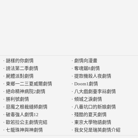
·
謎樣的你劇情
·
劇情向漫畫
·
謗法第二季劇情
·
奪魂鋸8劇情
·
屍體派對劇情
·
提款機殺人夜劇情
·
東鄉一二三夏威爾劇情
·
Doom1劇情
·
絕命精神病院2劇情
·
八大戲劇臺李祘劇情
·
勝利號劇情
·
傾城之淚劇情
·
惡魔之根裁縫師劇情
·
八番坑口的新娘劇情
·
破毒強人劇情12
·
殘酷的夏天劇情
·
歐若拉公主劇情完結
·
東京大學物語劇情
·
七龍珠神與神劇情
·
我女兒是瑞英劇情介紹