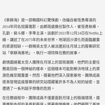
《寧靜海》是一部韓國科幻驚悚劇，改編自崔恆勇導演的
2014年同名短篇電影，由鄭雨盛擔任製作人，崔恆勇執導，
孔劉、裴斗娜、李準主演。該劇於2021年12月24日在Netflix上
線，講述了在2075年的未來世界，地球因沙漠化而面臨嚴重
的資源短缺，一群精英太空人被派遣前往月球上的廢棄研究
站「寧靜海基地」，執行一項特殊任務的故事。
劇情圍繞著太空人團隊在月球上的冒險展開，他們的主要任
務是回收一個神祕的樣本，這個樣本可能對解決地球上的資
源危機至關重要。然而，隨著他們深入探索基地，團隊成員
逐漸發現這座廢棄的研究站隱藏著許多不為人知的祕密，並
遭遇了一系列超乎想像的危險。
在任務過程中，團隊成員不僅要面對月球上的極端環境，還
要應對內部的矛盾和衝突。隨著劇情推進，他們揭開了基地