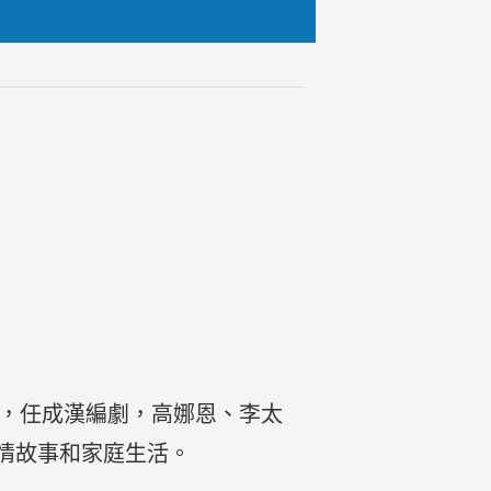
導，任成漢編劇，高娜恩、李太
情故事和家庭生活。