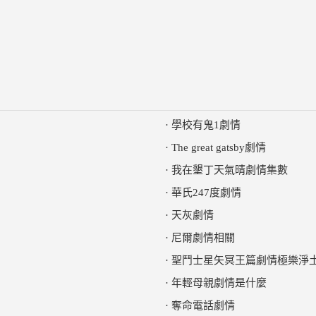
·
學校有鬼1劇情
·
The great gatsby劇情
·
我在墾丁天氣晴劇情集數
·
華氏247度劇情
·
天灰劇情
·
尼爾劇情相關
·
聖鬥士星矢冥王篇劇情極樂淨
·
年輕母親劇情是什麼
·
奪命電話劇情