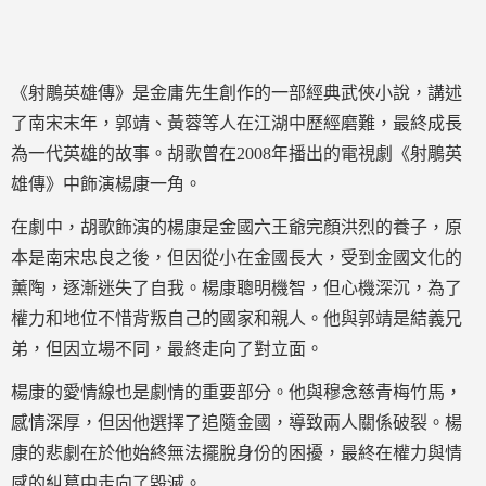
《射鵰英雄傳》是金庸先生創作的一部經典武俠小說，講述
了南宋末年，郭靖、黃蓉等人在江湖中歷經磨難，最終成長
為一代英雄的故事。胡歌曾在2008年播出的電視劇《射鵰英
雄傳》中飾演楊康一角。
在劇中，胡歌飾演的楊康是金國六王爺完顏洪烈的養子，原
本是南宋忠良之後，但因從小在金國長大，受到金國文化的
薰陶，逐漸迷失了自我。楊康聰明機智，但心機深沉，為了
權力和地位不惜背叛自己的國家和親人。他與郭靖是結義兄
弟，但因立場不同，最終走向了對立面。
楊康的愛情線也是劇情的重要部分。他與穆念慈青梅竹馬，
感情深厚，但因他選擇了追隨金國，導致兩人關係破裂。楊
康的悲劇在於他始終無法擺脫身份的困擾，最終在權力與情
感的糾葛中走向了毀滅。