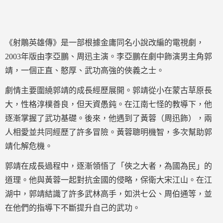
《射鵰英雄傳》是一部根據金庸同名小說改編的電視劇，
2003年版由李亞鵬、周迅主演。李亞鵬在劇中飾演男主角郭
靖，一個正直、憨厚、武功高強的俠義之士。
劇情主要圍繞郭靖的成長經歷展開。郭靖從小在蒙古草原長
大，性格淳樸善良，但天資愚鈍。在江南七怪的教導下，他
逐漸掌握了武功基礎。後來，他遇到了黃蓉（周迅飾），兩
人相愛並共同經歷了許多冒險。黃蓉聰明機智，多次幫助郭
靖化解危機。
郭靖在成長過程中，逐漸領悟了「俠之大者，為國為民」的
道理。他與黃蓉一起對抗金國的侵略，保衛大宋江山。在江
湖中，郭靖結識了許多武林高手，如洪七公、周伯通等，並
在他們的指導下不斷提升自己的武功。