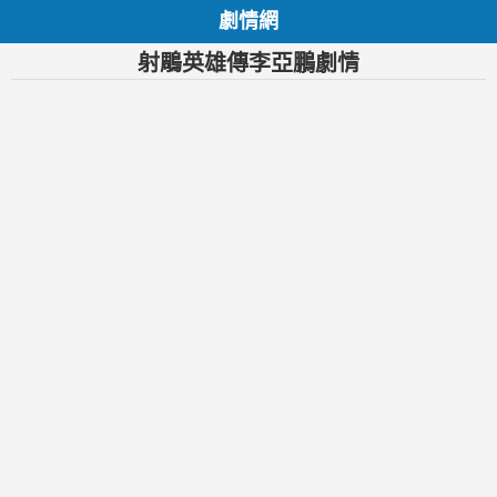
劇情網
射鵰英雄傳李亞鵬劇情