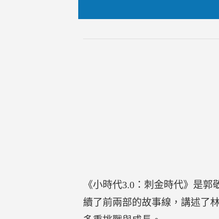
《小時代3.0：刺金時代》是
續了前兩部的故事線，講述了