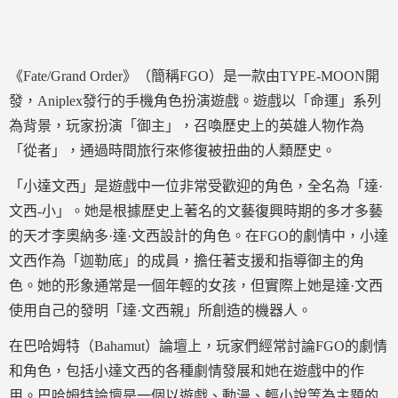
《Fate/Grand Order》（簡稱FGO）是一款由TYPE-MOON開
發，Aniplex發行的手機角色扮演遊戲。遊戲以「命運」系列
為背景，玩家扮演「御主」，召喚歷史上的英雄人物作為
「從者」，通過時間旅行來修復被扭曲的人類歷史。
「小達文西」是遊戲中一位非常受歡迎的角色，全名為「達·
文西-小」。她是根據歷史上著名的文藝復興時期的多才多藝
的天才李奧納多·達·文西設計的角色。在FGO的劇情中，小達
文西作為「迦勒底」的成員，擔任著支援和指導御主的角
色。她的形象通常是一個年輕的女孩，但實際上她是達·文西
使用自己的發明「達·文西親」所創造的機器人。
在巴哈姆特（Bahamut）論壇上，玩家們經常討論FGO的劇情
和角色，包括小達文西的各種劇情發展和她在遊戲中的作
用。巴哈姆特論壇是一個以遊戲、動漫、輕小說等為主題的