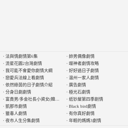
·
法與情劇情第6集
·
帥男偶像劇情
·
流星花園2台灣劇情
·
噬神者劇情攻略
·
我可能不會愛你劇情大綱
·
好好過日子劇情
·
戀愛兵法線上看劇情
·
温州一家人劇情
·
依然綠茵的日子劇情介紹
·
廣告劇情
·
分身日劇劇情
·
極光石劇情
·
富貴男/多金社長小資女(韓版)劇情
·
纸钞屋第四季剧情
·
凱那市劇情
·
Black bird劇情
·
獵毒人劇情
·
有你真好劇情
·
夜市人生分集劇情
·
年輕的媽媽3劇情