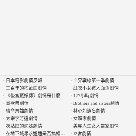
·
日本電影劇情反轉
·
血界戰線第一季劇情
·
三百年的搖籃曲劇情
·
紅衣小女孩人面魚劇情
·
《後宮甄嬛傳》劇情是什麼
·
127小時劇情
·
哥欲祟劇情
·
Brothers and sisters劇情
·
續命梟雄劇情
·
林心如遺忘劇情
·
太宗李芳遠劇情
·
女頭家劇情
·
灰姑娘的姊姊劇情
·
美麗人生女人當家劇情
·
在地下城尋求邂逅是否搞錯了什麼獵戶座之箭劇情
·
J2宮劇情