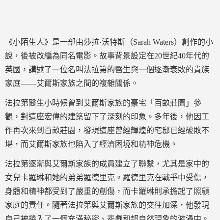
《小陌生人》是一部由莎拉·沃特斯（Sarah Waters）創作的小
說，後被改編為同名電影。故事背景設定在20世紀40年代的
英國，講述了一位名叫法拉第的醫生與一個逐漸衰敗的貴族
家庭——艾爾斯家族之間的複雜關係。
法拉第醫生小時候曾到艾爾斯家族的豪宅「百畝莊園」參
觀，對這座宏偉的建築留下了深刻的印象。多年後，他因工
作再次來到百畝莊園，發現這座曾經輝煌的宅邸已經破敗不
堪，而艾爾斯家族也陷入了經濟困境和精神危機。
法拉第逐漸與艾爾斯家族的成員建立了聯繫，尤其是家中的
女兒卡羅琳和她的弟弟羅德里克。羅德里克在戰爭中受傷，
身體和精神都受到了嚴重的創傷，而卡羅琳則承擔起了照顧
家庭的責任。隨著法拉第與艾爾斯家族的交往加深，他發現
自己被捲入了一個充滿秘密、悲劇和超自然現象的漩渦中。