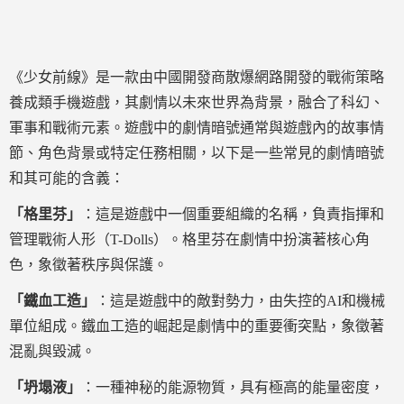
《少女前線》是一款由中國開發商散爆網路開發的戰術策略
養成類手機遊戲，其劇情以未來世界為背景，融合了科幻、
軍事和戰術元素。遊戲中的劇情暗號通常與遊戲內的故事情
節、角色背景或特定任務相關，以下是一些常見的劇情暗號
和其可能的含義：
「格里芬」
：這是遊戲中一個重要組織的名稱，負責指揮和
管理戰術人形（T-Dolls）。格里芬在劇情中扮演著核心角
色，象徵著秩序與保護。
「鐵血工造」
：這是遊戲中的敵對勢力，由失控的AI和機械
單位組成。鐵血工造的崛起是劇情中的重要衝突點，象徵著
混亂與毀滅。
「坍塌液」
：一種神秘的能源物質，具有極高的能量密度，