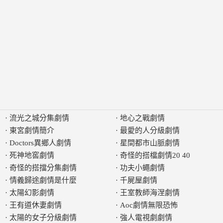
·
流光之城分集劇情
·
地心之戰劇情
·
東宮劇情簡介
·
最愛的人分級劇情
·
Doctors異鄉人劇情
·
星間都市山脈劇情
·
死神地窖劇情
·
奇怪的搭檔劇情20 40
·
奇怪的搭擋分集劇情
·
功夫小蠅劇情
·
情義歸途劇情是什麼
·
千屍屋劇情
·
太陽幻影劇情
·
王室教師海涅劇情
·
王有道休妻劇情
·
Aoc劇情無限恐怖
·
太陽的女子分級劇情
·
強人電視劇劇情