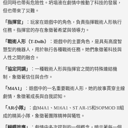
但同時也帶有危險性。坍塌液在劇情中推動了科技的發展，
但也帶來了災難。
「指揮官」
：玩家在遊戲中的角色，負責指揮戰術人形執行
任務。指揮官的存在象徵著希望與領導力。
「戰術人形（T-Dolls）
：遊戲中的主要角色，是具有高度智
慧型的機器人，用於執行各種戰術任務。她們象徵著科技與
人性之間的融合。
「協定同調」
：一種戰術人形與指揮官之間的特殊連結機
制，象徵著信任與合作。
「M4A1」
：遊戲中的一名重要戰術人形，她的故事貫穿主線
劇情，象徵著成長與自我認知。
「AR小隊」
：由M4A1、M16A1、ST AR-15和SOPMOD II組
成的精英小隊，象徵著團隊精神與犧牲。
「蝴蝶效應」
：劇情中多次提到的一個概念，暗示著每一個