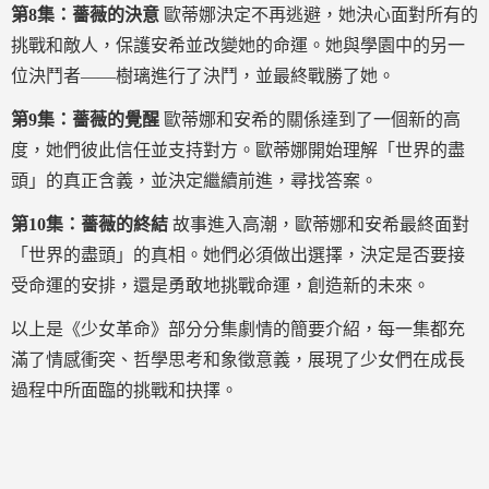
第8集：薔薇的決意
歐蒂娜決定不再逃避，她決心面對所有的
挑戰和敵人，保護安希並改變她的命運。她與學園中的另一
位決鬥者——樹璃進行了決鬥，並最終戰勝了她。
第9集：薔薇的覺醒
歐蒂娜和安希的關係達到了一個新的高
度，她們彼此信任並支持對方。歐蒂娜開始理解「世界的盡
頭」的真正含義，並決定繼續前進，尋找答案。
第10集：薔薇的終結
故事進入高潮，歐蒂娜和安希最終面對
「世界的盡頭」的真相。她們必須做出選擇，決定是否要接
受命運的安排，還是勇敢地挑戰命運，創造新的未來。
以上是《少女革命》部分分集劇情的簡要介紹，每一集都充
滿了情感衝突、哲學思考和象徵意義，展現了少女們在成長
過程中所面臨的挑戰和抉擇。