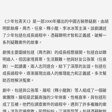
《少年包青天1》是一部2000年播出的中國古裝懸疑劇，由胡
明凱執導，周杰、任泉、釋小龍、李冰冰等主演。該劇講述
了少年包拯在成長過程中，憑藉聰明才智和正義感，破解一
系列疑難案件的故事。
劇情主要圍繞包拯（周杰飾）的成長經歷展開。包拯自幼聰
明過人，但因家境貧寒，生活艱難。他與好友公孫策（任泉
飾）一起讀書，兩人志同道合，結下了深厚的友誼。包拯在
成長過程中，逐漸展現出過人的推理能力和正義感，多次幫
助百姓解決冤案。
劇中，包拯與公孫策、展昭（釋小龍飾）等人組成了一個破
案團隊。展昭是武藝高強的少年俠客，性格直率，與包拯形
成了互補。他們在調查案件的過程中，遇到了許多複雜的案
情，涉及官場腐敗、民間糾紛、江湖恩怨等。包拯憑藉敏銳