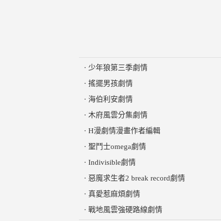
·
少年狼第三季劇情
·
搖擺男孩劇情
·
海伯利安劇情
·
木府風雲分集劇情
·
H漫劇情漫畫作者編輯
·
聖鬥士omega劇情
·
Indivisible劇情
·
惡魔求生者2 break record劇情
·
真愛惹麻煩劇情
·
戰地風雲強硬路線劇情