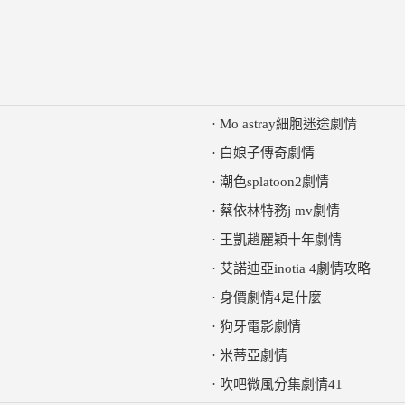
·
Mo astray細胞迷途劇情
·
白娘子傳奇劇情
·
潮色splatoon2劇情
·
蔡依林特務j mv劇情
·
王凱趙麗穎十年劇情
·
艾諾迪亞inotia 4劇情攻略
·
身價劇情4是什麼
·
狗牙電影劇情
·
米蒂亞劇情
·
吹吧微風分集劇情41