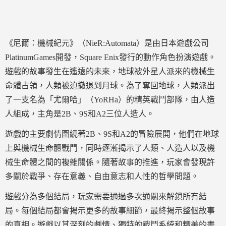
《尼爾：機械紀元》（NieR:Automata）是由日本遊戲公司
PlatinumGames開發，Square Enix發行的動作角色扮演遊戲。
遊戲的故事發生在遙遠的未來，地球被外星人派來的機械生
命體占領，人類被迫撤退到月球。為了奪回地球，人類派出
了一支名為「尤爾哈」（YoRHa）的精英戰鬥部隊，由人造
人組成，主角是2B、9S和A2三位人造人。
遊戲的主要劇情圍繞著2B、9S和A2的冒險展開，他們在地球
上與機械生命體戰鬥，同時逐漸揭示了人類、人造人以及機
械生命體之間的複雜關係。隨著故事的推進，玩家會發現許
多關於戰爭、存在意義、自由意志和人性的哲學問題。
遊戲分為多個結局，玩家需要通過多次通關來解鎖所有結
局。每個結局都會揭示更多的故事細節，最終揭示整個故事
的真相。遊戲以其深刻的劇情、獨特的戰鬥系統和精美的畫