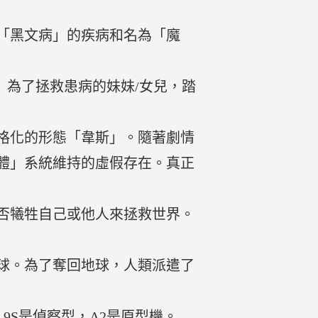
「黑文病」的疾病和名為「魔
父親）為了拯救患病的妹妹/女兒，踏
格化的形態「韋斯」。隨著劇情
體」系統維持的虛假存在。真正
否犧牲自己或他人來拯救世界。
球。為了奪回地球，人類派遣了
9S是偵察型，A2是原型機。