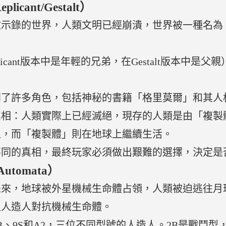
cant/Gestalt）
啟示錄的世界，人類文明已經崩潰，世界被一種名為
icant版本中是年輕的兄弟，在Gestalt版本中是
到了許多角色，包括神秘的書籍「格里莫爾」和其人
真相：人類實際上已經滅絕，現存的人類是由「複製
上，而「複製體」則在地球上繼續生活。
不同的真相，最終玩家必須做出艱難的選擇，決定是
utomata）
未來，地球被外星機械生命體占領，人類被迫逃往月
型人造人對抗機械生命體。
、9S和A2，三位不同型號的人造人。2B是戰鬥型，