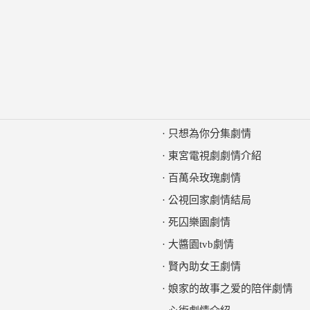
·
只想為你分集劇情
·
東宮電視劇劇情介紹
·
百萬朵玫瑰劇情
·
公視回家劇情結局
·
死囚樂園劇情
·
大醬園tvb劇情
·
賢內助女王劇情
·
娘家的故事之爱的陪伴劇情