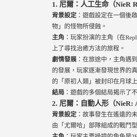
1.
尼爾：人工生命（NieR Repli
背景設定
：遊戲設定在一個後
物」的怪物所侵蝕。
主角
：玩家扮演的主角（在Repl
上了尋找治癒方法的旅程。
劇情發展
：在旅途中，主角遇
的發展，玩家逐漸發現世界的
的「原初人類」被封印在月球
結局
：遊戲的多個結局揭示了
2.
尼爾：自動人形（NieR: A
背景設定
：故事發生在遙遠的
由「尤爾哈」部隊組成的戰鬥
主角
：玩家主要操控的角色是2B