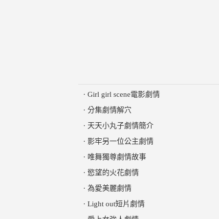
·
Girl girl scene電影劇情
·
分集劇情解穴
·
天天小丸子劇情簡介
·
影牢另一位公主劇情
·
唯舞獨尊劇情故事
·
慾望的火花劇情
·
為愛美麗劇情
·
Light out短片劇情