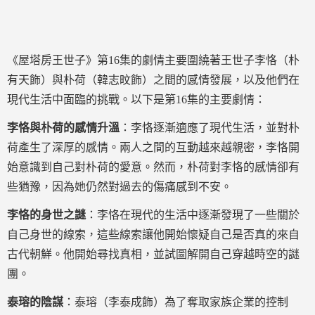
《屋塔房王世子》第16集的劇情主要圍繞著王世子李恪（朴
有天飾）與朴荷（韓志旼飾）之間的感情發展，以及他們在
現代生活中面臨的挑戰。以下是第16集的主要劇情：
李恪與朴荷的感情升溫
：李恪逐漸適應了現代生活，並對朴
荷產生了深厚的感情。兩人之間的互動越來越親密，李恪開
始意識到自己對朴荷的愛意。然而，朴荷對李恪的感情卻有
些猶豫，因為她仍然對過去的傷痛感到不安。
李恪的身世之謎
：李恪在現代的生活中逐漸發現了一些關於
自己身世的線索，這些線索讓他開始懷疑自己是否真的來自
古代朝鮮。他開始尋找真相，並試圖解開自己穿越時空的謎
團。
泰瑢的陰謀
：泰瑢（李泰成飾）為了奪取家族企業的控制