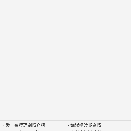
·
愛上總經理劇情介紹
·
媳婦過渡期劇情