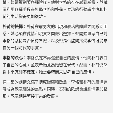
權，繼續策劃著各種陰謀。他對李恪的存在感到威脅，並試
圖利用各種手段來打擊李恪和朴荷。泰瑢的行動讓李恪和朴
荷的生活變得更加複雜。
朴荷的抉擇
：朴荷在前男友的出現和泰瑢的陰謀之間感到困
惑，她必須在愛情和現實之間做出選擇。她開始思考自己對
李恪的感情是否值得冒險，以及她是否能夠接受李恪可能來
自另一個時代的事實。
李恪的決心
：李恪決定不再逃避自己的感情，他向朴荷表白
了自己的心意，並表示願意為她留在現代。然而，朴荷仍然
對未來感到不確定，她需要時間來思考自己的感情。
這一集的劇情充滿了情感衝突和懸念，李恪和朴荷的感情進
展成為觀眾關注的焦點。同時，泰瑢的陰謀也讓劇情更加緊
張，觀眾期待著接下來的發展。