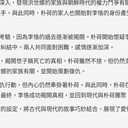
深入，發現洪世娜的家族與朝鮮時代的權力鬥爭有
黑手。與此同時，朴荷的家人也開始對李恪的身份產
考驗，因為李恪的過去逐漸被揭開。朴荷開始懷疑
的糾結中。兩人共同面對困難，感情逐漸加深。
，揭開世子嬪死亡的真相。朴荷雖然不捨，但仍然
世娜的家族有關，並開始策劃復仇。
仇行動，但內心仍然牽掛著朴荷。與此同時，朴荷
。最終，李恪成功揭開真相，並回到現代與朴荷團聚
空的設定，將古代與現代的故事巧妙結合，展現了愛