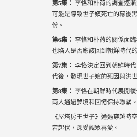
第5集：
李恪和朴荷的調查逐漸
可能是導致世子嬪死亡的幕後
份。
第6集：
李恪和朴荷的關係面臨
也陷入是否應該回到朝鮮時代
第7集：
李恪決定回到朝鮮時代
代後，發現世子嬪的死因與洪
第8集：
李恪在朝鮮時代展開復
兩人通過夢境和回憶保持聯繫
《屋塔房王世子》通過穿越時
宕起伏，深受觀眾喜愛。