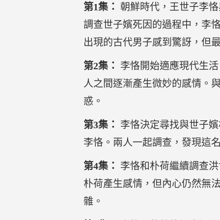
第1集：
朝鮮時代，王世子李恪
調查世子嬪死因的過程中，李
出現的古代男子感到驚訝，但
第2集：
李恪開始適應現代生活
人之間逐漸產生微妙的感情。
惑。
第3集：
李恪決定尋找與世子嬪
李恪。兩人一起調查，發現這
第4集：
李恪和朴荷繼續調查洪
朴荷產生感情，但內心仍然無
雜。