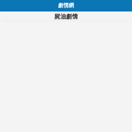
劇情網
屍油劇情