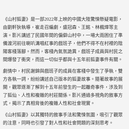
《山村狐妻》是一部2022年上映的中國大陸驚悚懸疑電影，
由劉軒狄執導，崔走召編劇，盛冠森、王銘、林楓燁等主
演。影片講述了民國年間的偏僻山村中，一場大雨困住了準
備渡河前往喇叭溝唱紅事的戲班子，他們不得不在村裡的陰
陽客棧落腳。然而，客棧內氣氛詭異，戲班子成員與村民之
間爆發了衝突，而這一切似乎都與十五年前狐妻事件有關。
劇情中，村民謝錦與戲班子的成員在客棧中發生了爭執，雙
方各執一詞，紛紛講述自己版本的狐妻故事。隨著故事的展
開，觀眾逐漸了解到十五年前發生的一起離奇事件，涉及到
了狐仙、人性和複雜的村莊關係。影片通過多視角的敘事方
式，揭示了真相背後的複雜人性和社會現實。
《山村狐妻》以其獨特的敘事手法和驚悚氛圍，吸引了觀眾
的注意，同時也引發了對人性和社會問題的深刻思考。