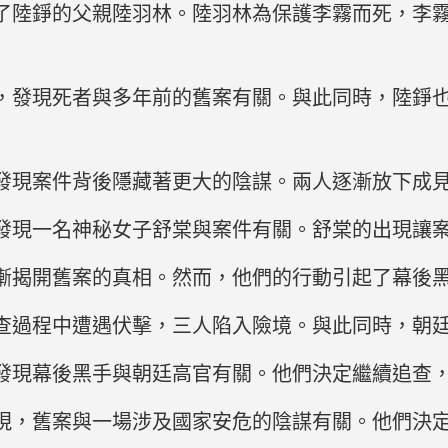
了陸錚的父親陸羽林。陸羽林為保護李霧而死，李
，發現死者與多年前的舊案有關。與此同時，陸錚
發現案件背後隱藏著更大的陰謀。兩人逐漸放下成
發現一名神秘女子舒棠與案件有關。舒棠的出現讓
漸揭開舊案的真相。然而，他們的行動引起了幕後
查過程中遭遇伏擊，三人陷入險境。與此同時，朝
發現幕後黑手與朝廷高官有關。他們決定繼續追查
現，舊案與一場涉及國家安危的陰謀有關。他們決