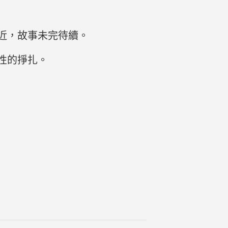
近，故事未完待續。
性的掙扎。