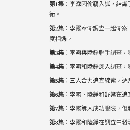
第1集
：李霧因偷竊入獄，結識
衛。
第2集
：李霧奉命調查一起命案
度相遇。
第3集
：李霧與陸錚聯手調查，
第4集
：李霧和陸錚深入調查，
第5集
：三人合力追查線索，逐
第6集
：李霧、陸錚和舒棠在追
第7集
：李霧等人成功脫險，但
第8集
：李霧和陸錚在調查中發