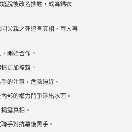
霧逃脫後改名換姓，成為錦衣
也因父親之死追查真相，兩人再
見，開始合作。
案情更加複雜。
黑手的注意，危險逼近。
廷內部的權力鬥爭浮出水面。
，揭露真相。
定聯手對抗幕後黑手。