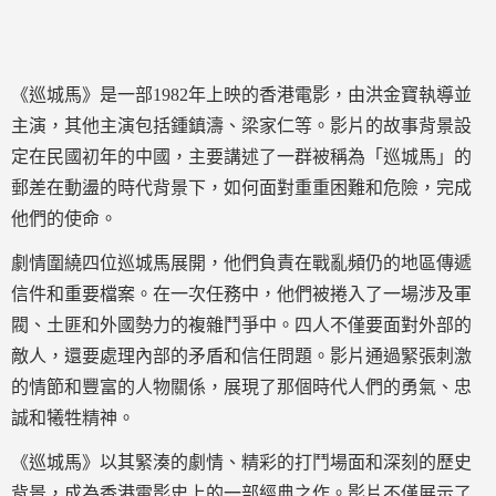
《巡城馬》是一部1982年上映的香港電影，由洪金寶執導並
主演，其他主演包括鍾鎮濤、梁家仁等。影片的故事背景設
定在民國初年的中國，主要講述了一群被稱為「巡城馬」的
郵差在動盪的時代背景下，如何面對重重困難和危險，完成
他們的使命。
劇情圍繞四位巡城馬展開，他們負責在戰亂頻仍的地區傳遞
信件和重要檔案。在一次任務中，他們被捲入了一場涉及軍
閥、土匪和外國勢力的複雜鬥爭中。四人不僅要面對外部的
敵人，還要處理內部的矛盾和信任問題。影片通過緊張刺激
的情節和豐富的人物關係，展現了那個時代人們的勇氣、忠
誠和犧牲精神。
《巡城馬》以其緊湊的劇情、精彩的打鬥場面和深刻的歷史
背景，成為香港電影史上的一部經典之作。影片不僅展示了