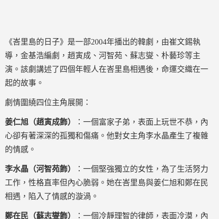
《峇里島的日子》是一部2004年播出的韓劇，由崔文錫執
導，金基浩編劇，趙寅成、河智苑、蘇志燮、朴藝珍等主
演。該劇講述了四個年輕人在峇里島相遇後，命運交織在一
起的故事。
劇情圍繞四位主角展開：
姜仁旭（趙寅成飾）
：一個富家子弟，表面上玩世不恭，內
心卻有著深深的孤獨和傷痛。他對女主角李水晶產生了複雜
的情感。
李水晶（河智苑飾）
：一個堅強獨立的女性，為了生活努力
工作，性格直率但內心脆弱。她在峇里島與姜仁旭和鄭在民
相遇，陷入了情感的漩渦。
鄭在民（蘇志燮飾）
：一個冷靜理智的律師，表面冷漠，內