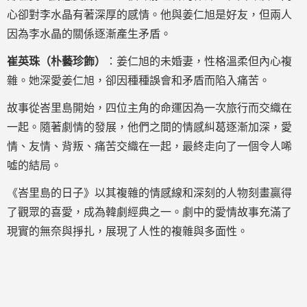
心卻對李水晶有著深厚的感情。他與姜仁旭是好友，但兩人
因為李水晶的關係逐漸產生矛盾。
崔英珠（朴藝珍飾）
：姜仁旭的未婚妻，性格溫柔但內心複
雜。她深愛姜仁旭，卻因種種誤會和矛盾而陷入痛苦。
故事從峇里島開始，四位主角的命運因為一次旅行而交織在
一起。隨著劇情的發展，他們之間的情感糾葛逐漸加深，愛
情、友情、背叛、痛苦交織在一起，最終走向了一個令人唏
噓的結局。
《峇里島的日子》以其複雜的情感線和深刻的人物刻畫贏得
了觀眾的喜愛，成為韓劇經典之一。劇中的愛情故事充滿了
現實的無奈與掙扎，展現了人性的複雜與多面性。