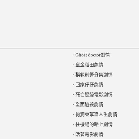
·
Ghost doctor劇情
·
皇金稻田劇情
·
模範刑警分集劇情
·
回家仔仔劇情
·
死亡邊緣電影劇情
·
全面逃殺劇情
·
何潤東璀璨人生劇情
·
往機場的路上劇情
·
活著電影劇情