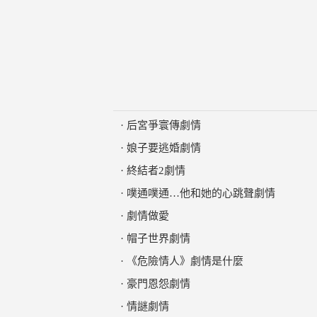
·
后宮爭寰傳劇情
·
娘子要逃婚劇情
·
終結者2劇情
·
噗通噗通…他和她的心跳聲劇情
·
劇情做愛
·
帽子世界劇情
·
《危險情人》劇情是什麼
·
豪門恩怨劇情
·
情謎劇情