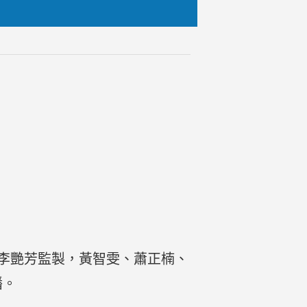
由李艷芳監製，黃智雯、蕭正楠、
播。