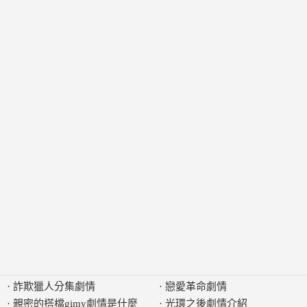
·
詐欺獵人分集劇情
·
戀愛革命劇情
·
親密的搭檔gimy劇情是什麼
·
光環之後劇情介紹