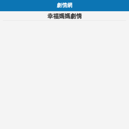
劇情網
幸福媽媽劇情