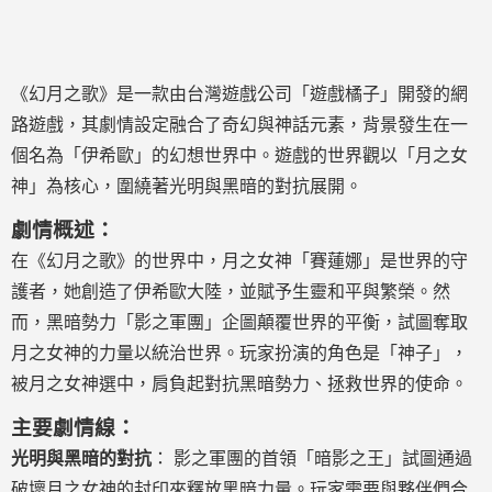
《幻月之歌》是一款由台灣遊戲公司「遊戲橘子」開發的網
路遊戲，其劇情設定融合了奇幻與神話元素，背景發生在一
個名為「伊希歐」的幻想世界中。遊戲的世界觀以「月之女
神」為核心，圍繞著光明與黑暗的對抗展開。
劇情概述：
在《幻月之歌》的世界中，月之女神「賽蓮娜」是世界的守
護者，她創造了伊希歐大陸，並賦予生靈和平與繁榮。然
而，黑暗勢力「影之軍團」企圖顛覆世界的平衡，試圖奪取
月之女神的力量以統治世界。玩家扮演的角色是「神子」，
被月之女神選中，肩負起對抗黑暗勢力、拯救世界的使命。
主要劇情線：
光明與黑暗的對抗
： 影之軍團的首領「暗影之王」試圖通過
破壞月之女神的封印來釋放黑暗力量。玩家需要與夥伴們合