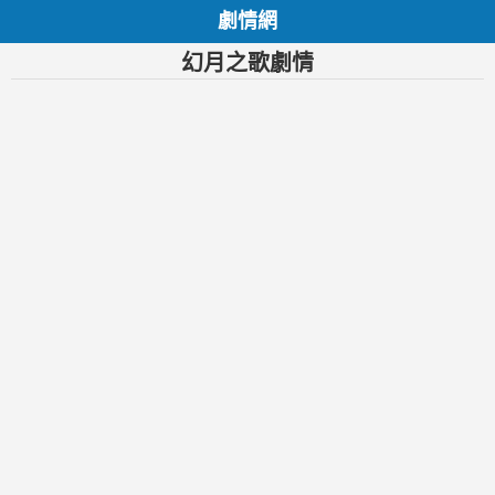
劇情網
幻月之歌劇情