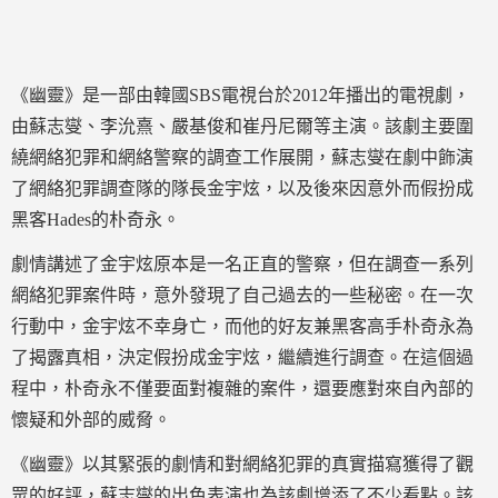
《幽靈》是一部由韓國SBS電視台於2012年播出的電視劇，
由蘇志燮、李沇熹、嚴基俊和崔丹尼爾等主演。該劇主要圍
繞網絡犯罪和網絡警察的調查工作展開，蘇志燮在劇中飾演
了網絡犯罪調查隊的隊長金宇炫，以及後來因意外而假扮成
黑客Hades的朴奇永。
劇情講述了金宇炫原本是一名正直的警察，但在調查一系列
網絡犯罪案件時，意外發現了自己過去的一些秘密。在一次
行動中，金宇炫不幸身亡，而他的好友兼黑客高手朴奇永為
了揭露真相，決定假扮成金宇炫，繼續進行調查。在這個過
程中，朴奇永不僅要面對複雜的案件，還要應對來自內部的
懷疑和外部的威脅。
《幽靈》以其緊張的劇情和對網絡犯罪的真實描寫獲得了觀
眾的好評，蘇志燮的出色表演也為該劇增添了不少看點。該