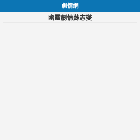
劇情網
幽靈劇情蘇志燮