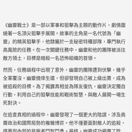
《幽靈戰士》是一部以軍事和狙擊為主題的動作片，劇情圍
繞著一名頂尖狙擊手展開。故事的主角是一名代號為「幽
靈」的精英狙擊手，他隸屬於一支秘密特種部隊，專門執行
高風險的任務。在一次關鍵任務中，幽靈和他的團隊被派往
敵方領土，目標是暗殺一名恐怖組織的首領。
然而，任務過程中出現了意外，幽靈的團隊遭到伏擊，幾乎
全軍覆沒。幽靈僥倖生還，但卻發現自己被上級出賣，成為
被追殺的目標。為了揭露真相並為隊友復仇，幽靈決定獨自
行動，利用自己的狙擊技能和戰術智慧，與敵人展開一場生
死對決。
在追查真相的過程中，幽靈發現了一個更大的陰謀，涉及高
層政治和國際局勢的複雜博弈。他不僅要面對敵人的追殺，
還要與內部的背叛者鬥智鬥勇。最終，幽靈成功揭露了陰