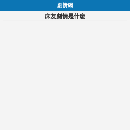
劇情網
床友劇情是什麼