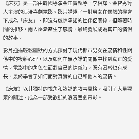
《床友》是一部由韓國導演金正賢執導，李相燁、金智秀等
人主演的浪漫喜劇電影。影片講述了一對男女在偶然的機會
下成為「床友」，即沒有感情承諾的性伴侶關係，但隨著時
間的推移，兩人逐漸產生了感情，最終發展成為真正的情侶
的故事。
影片通過輕鬆幽默的方式探討了現代都市男女在感情和性關
係中的複雜心理，以及如何在無承諾的關係中找到真正的愛
情。電影中的角色在面對自己的情感時，既有困惑也有成
長，最終學會了如何面對真實的自己和他人的感情。
《床友》以其獨特的視角和詼諧的敘事風格，吸引了大量觀
眾的關注，成為一部受歡迎的浪漫喜劇電影。