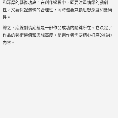
和深厚的藝術功底。在創作過程中，既要注重情節的戲劇
性，又要保證邏輯的合理性，同時還要兼顧思想深度和藝術
性。
總之，底線劇情底蘊是一部作品成功的關鍵所在。它決定了
作品的藝術價值和思想高度，是創作者需要精心打磨的核心
內容。