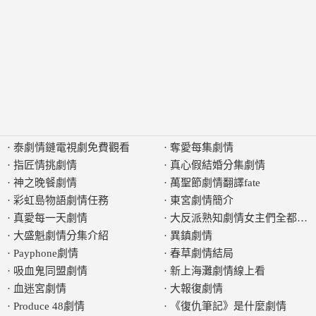
·
泰劇情鏈電視劇免費觀看
·
奪愛每集劇情
·
指匠情挑劇情
·
真心假結婚分集劇情
·
神之晚餐劇情
·
萬聖節劇情翻譯fate
·
彩虹島物語劇情任務
·
東宮劇情簡介
·
真愛每一天劇情
·
大反派熟知劇情女主們全都墮
·
大盛魁劇情分集介紹
·
異鎮劇情
·
Payphone劇情
·
春草劇情結局
·
吸血鬼同盟劇情
·
新上海灘劇情線上看
·
血迷宮劇情
·
大報復劇情
·
Produce 48劇情
·
《復仇筆記》是什麼劇情