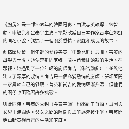
《廚房》是一部2009年的韓國電影，由洪志英執導，朱智
勳、申敏兒和金泰宇主演。電影改編自日本作家吉本芭娜娜
的同名小說，講述了一個關於愛情、家庭和成長的故事。
劇情圍繞著一個年輕的女孩善英（申敏兒飾）展開。善英的
母親去世後，她決定離開家鄉，前往首爾開始新的生活。在
那裡，她遇到了一位年輕的廚師尚吉（朱智勳飾），並與他
建立了深厚的感情。尚吉是一個充滿熱情的廚師，夢想著開
一家屬於自己的餐廳。善英和尚吉的愛情逐漸升溫，但他們
的關係也面臨著許多挑戰。
與此同時，善英的父親（金泰宇飾）也來到了首爾，試圖與
女兒重建關係。父女之間的隔閡與誤解逐漸被化解，善英開
始重新審視自己的生活和家庭。