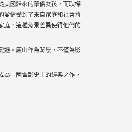
從美國歸來的華僑女孩，而耿樺
的愛情受到了來自家庭和社會背
家庭，這種背景差異使得他們的
變遷。廬山作為背景，不僅為影
成為中國電影史上的經典之作。