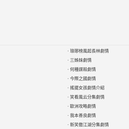
·
琅琊榜風起長林劇情
·
三姊妹劇情
·
何種謀殺劇情
·
今際之國劇情
·
搖擺女孩劇情介紹
·
笑看風云分集劇情
·
歐洲攻略劇情
·
我本善良劇情
·
新笑傲江湖分集劇情