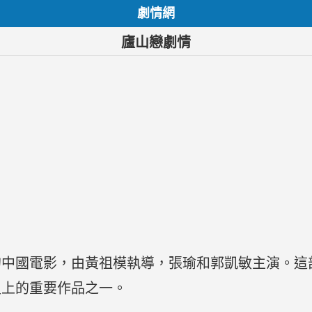
劇情網
廬山戀劇情
映的中國電影，由黃祖模執導，張瑜和郭凱敏主演。
史上的重要作品之一。