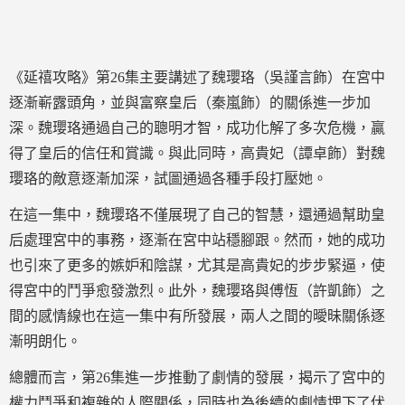
《延禧攻略》第26集主要講述了魏瓔珞（吳謹言飾）在宮中
逐漸嶄露頭角，並與富察皇后（秦嵐飾）的關係進一步加
深。魏瓔珞通過自己的聰明才智，成功化解了多次危機，贏
得了皇后的信任和賞識。與此同時，高貴妃（譚卓飾）對魏
瓔珞的敵意逐漸加深，試圖通過各種手段打壓她。
在這一集中，魏瓔珞不僅展現了自己的智慧，還通過幫助皇
后處理宮中的事務，逐漸在宮中站穩腳跟。然而，她的成功
也引來了更多的嫉妒和陰謀，尤其是高貴妃的步步緊逼，使
得宮中的鬥爭愈發激烈。此外，魏瓔珞與傅恆（許凱飾）之
間的感情線也在這一集中有所發展，兩人之間的曖昧關係逐
漸明朗化。
總體而言，第26集進一步推動了劇情的發展，揭示了宮中的
權力鬥爭和複雜的人際關係，同時也為後續的劇情埋下了伏